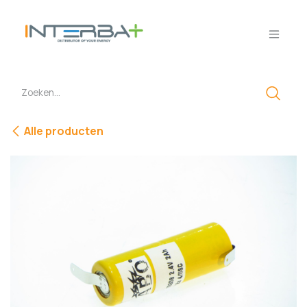
Overslaan naar inhoud
Alle producten