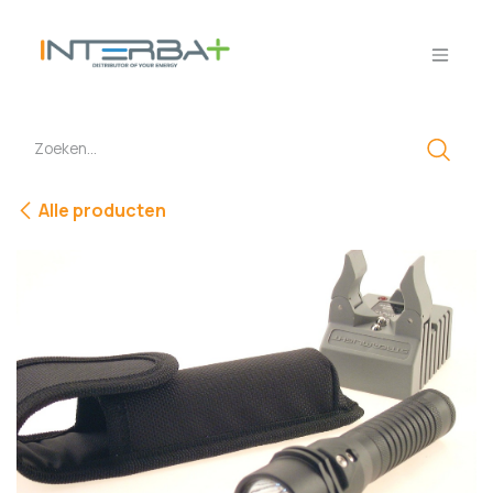
Overslaan naar inhoud
Alle producten