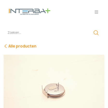
Overslaan naar inhoud
Alle producten