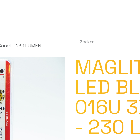
EN
OPLADERS
ZAKLAMPEN
LED-LAMPEN
DIVERSEN
OVER O
 incl. - 230 LUMEN
MAGLI
LED B
016U 3
- 230