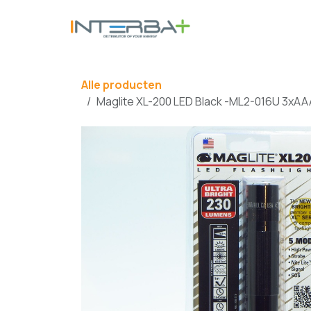
Overslaan naar inhoud
BATTERIJ
Alle producten
Maglite XL-200 LED Black -ML2-016U 3xAAA