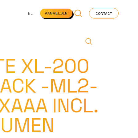
NS
VEELGESTELDE VRAGEN
STARTPAGINA
NEWS
AANMELDEN
NL
CONTACT
TE XL-200
LACK -ML2-
XAAA INCL.
 LUMEN