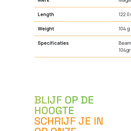
Merk
Magli
Length
122.0
Weight
104 g
Specificaties
Beam 
104gr
BLIJF OP DE
HOOGTE
SCHRIJF JE IN