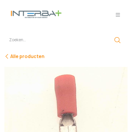
Overslaan naar inhoud
Alle producten