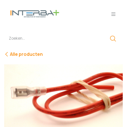
Overslaan naar inhoud
Alle producten