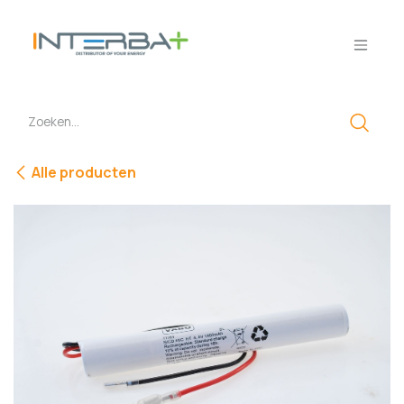
Overslaan naar inhoud
Alle producten