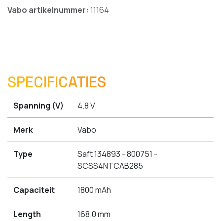
Vabo artikelnummer:
11164
SPECIFICATIES
Spanning (V)
4.8 V
Merk
Vabo
Type
Saft 134893 - 800751 -
SCSS4NTCAB285
Capaciteit
1800 mAh
Length
168.0 mm