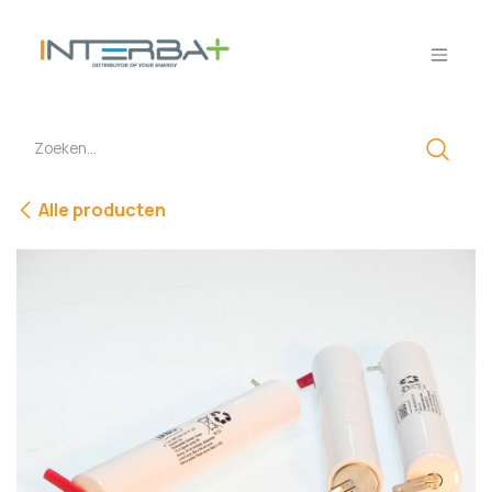
Overslaan naar inhoud
Alle producten