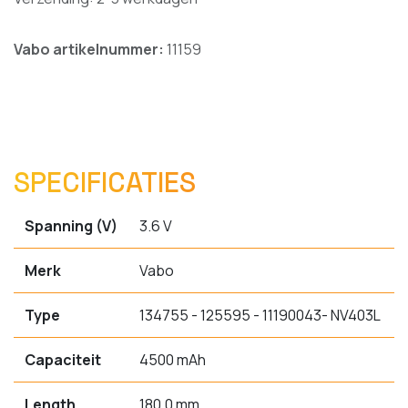
Vabo artikelnummer:
11159
SPECIFICATIES
Spanning (V)
3.6 V
Merk
Vabo
Type
134755 - 125595 - 11190043- NV403L
Capaciteit
4500 mAh
Length
180.0 mm