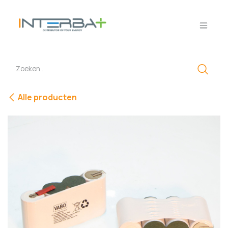
Overslaan naar inhoud
Alle producten