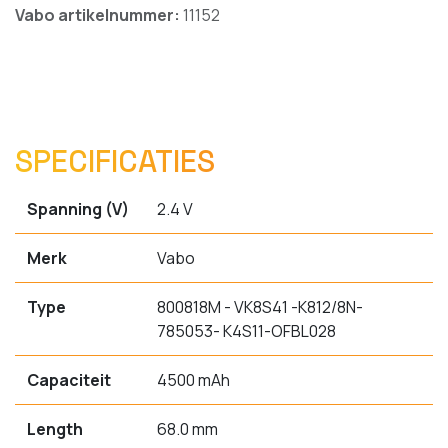
Vabo artikelnummer:
11152
SPECIFICATIES
Spanning (V)
2.4 V
Merk
Vabo
Type
800818M - VK8S41 -K812/8N-
785053- K4S11-OFBL028
Capaciteit
4500 mAh
Length
68.0 mm