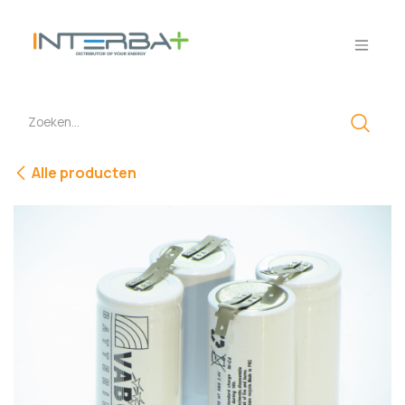
Overslaan naar inhoud
Alle producten