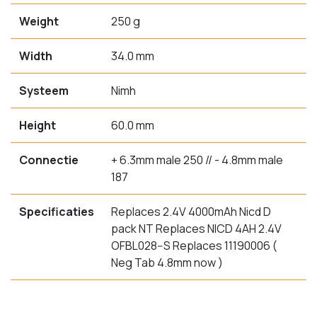
Weight
250 g
Width
34.0 mm
Systeem
Nimh
Height
60.0 mm
Connectie
+ 6.3mm male 250 // - 4.8mm male
187
Specificaties
Replaces 2.4V 4000mAh Nicd D
pack NT Replaces NICD 4AH 2.4V
OFBL028--S Replaces 11190006 (
Neg Tab 4.8mm now )