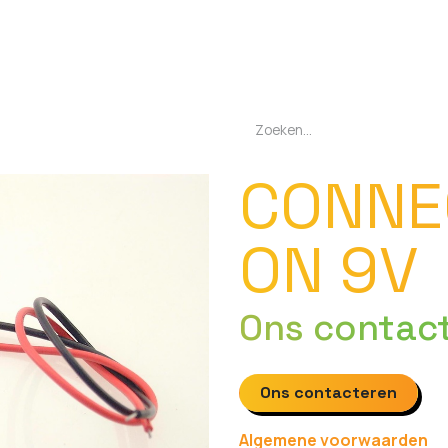
EN
OPLADERS
ZAKLAMPEN
LED-LAMPEN
DIVERSEN
OVER O
CONNE
ON 9V
Ons contac
Ons contacteren
Algemene voorwaarden