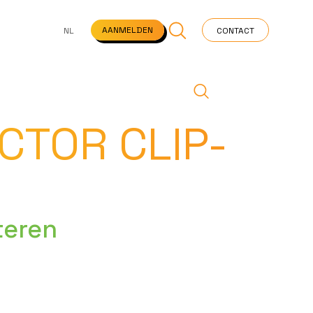
NS
VEELGESTELDE VRAGEN
STARTPAGINA
NEWS
AANMELDEN
NL
CONTACT
CTOR CLIP-
teren