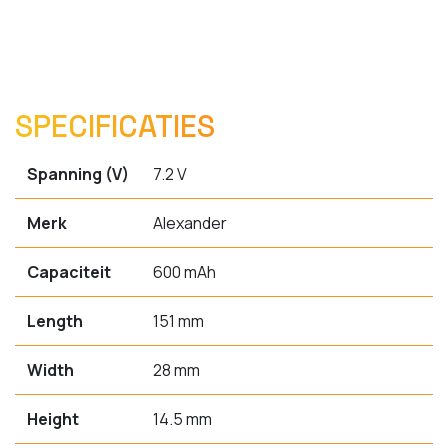
SPECIFICATIES
Spanning (V)
7.2 V
Merk
Alexander
Capaciteit
600 mAh
Length
151 mm
Width
28 mm
Height
14.5 mm