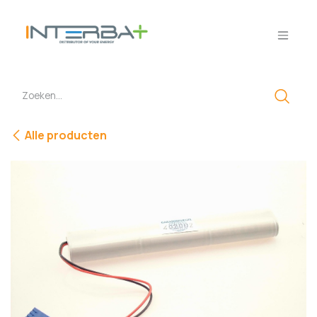
Overslaan naar inhoud
Alle producten