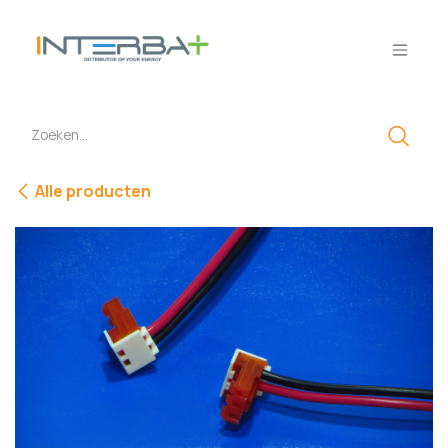
Overslaan naar inhoud
Alle producten