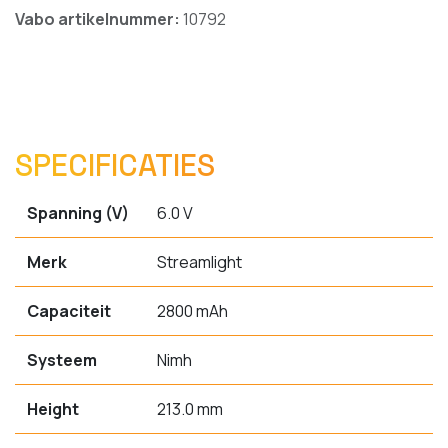
Vabo artikelnummer:
10792
SPECIFICATIES
Spanning (V)
6.0 V
Merk
Streamlight
Capaciteit
2800 mAh
Systeem
Nimh
Height
213.0 mm