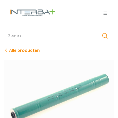
Overslaan naar inhoud
Alle producten