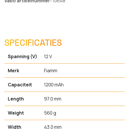
Vabo artikelnummer:
10648
SPECIFICATIES
Spanning (V)
12 V
Merk
Fiamm
Capaciteit
1200 mAh
Length
97.0 mm
Weight
560 g
Width
43.0 mm