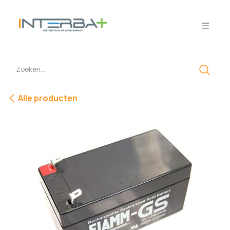
Overslaan naar inhoud
Alle producten