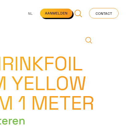
NS
VEELGESTELDE VRAGEN
STARTPAGINA
NEWS
AANMELDEN
NL
CONTACT
RINKFOIL
M YELLOW
M 1 METER
teren