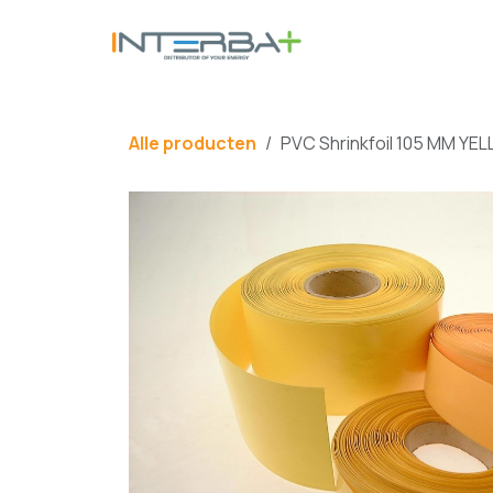
Overslaan naar inhoud
BATTERIJ
Alle producten
PVC Shrinkfoil 105 MM YE