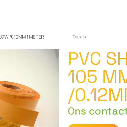
EN
OPLADERS
ZAKLAMPEN
LED-LAMPEN
DIVERSEN
OVER O
LLOW /0.12MM 1 METER
PVC SH
105 M
/0.12M
Ons contac