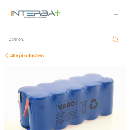
Overslaan naar inhoud
Alle producten