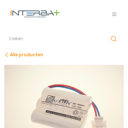
Overslaan naar inhoud
Alle producten