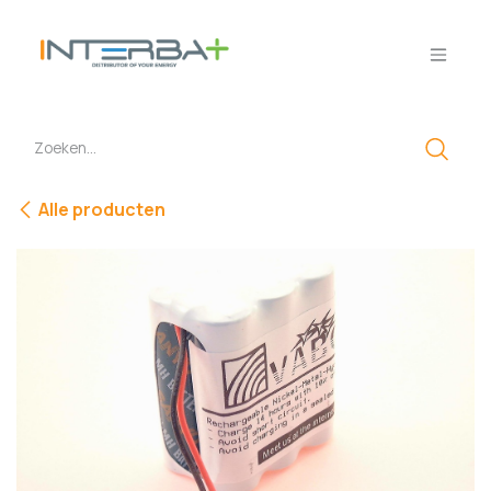
Overslaan naar inhoud
Alle producten