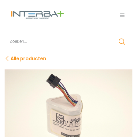
Overslaan naar inhoud
Alle producten