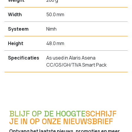
Weight
200 g
Width
50.0 mm
Systeem
Nimh
Height
48.0 mm
Specificaties
As used in Alaris Asena
CC/GS/GH/TIVA Smart Pack
BLIJF OP DE HOOGTE
SCHRIJF
JE IN OP ONZE NIEUWSBRIEF
Ontvang het laatste nieuws, promoties en meer