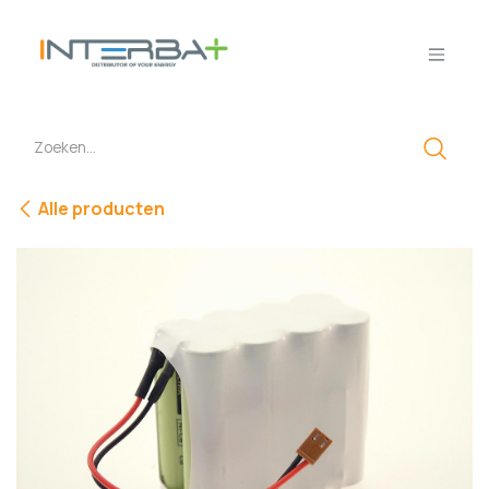
Overslaan naar inhoud
Alle producten