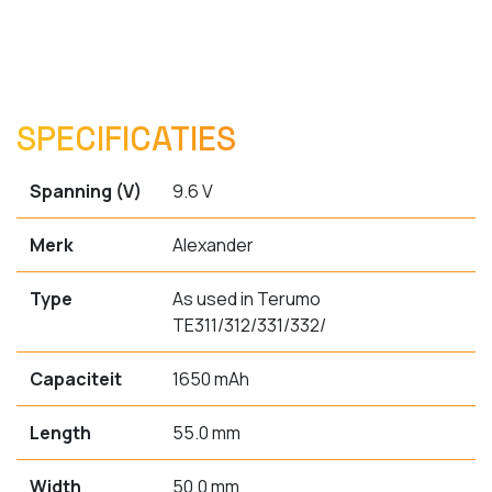
SPECIFICATIES
Spanning (V)
9.6 V
Merk
Alexander
Type
As used in Terumo
TE311/312/331/332/
Capaciteit
1650 mAh
Length
55.0 mm
Width
50.0 mm