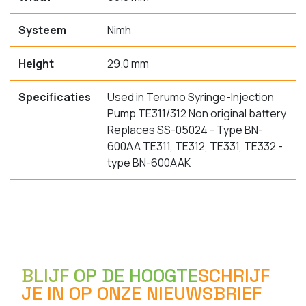
Systeem
Nimh
Height
29.0 mm
Specificaties
Used in Terumo Syringe-Injection
Pump TE311/312 Non original battery
Replaces SS-05024 - Type BN-
600AA TE311, TE312, TE331, TE332 -
type BN-600AAK
BLIJF OP DE HOOGTE
SCHRIJF
JE IN OP ONZE NIEUWSBRIEF