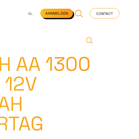
NS
VEELGESTELDE VRAGEN
STARTPAGINA
NEWS
AANMELDEN
NL
CONTACT
H AA 1300
 12V
AH
RTAG