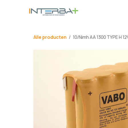
Overslaan naar inhoud
BATTERIJ
Alle producten
10/Nimh AA 1300 TYPE H 1