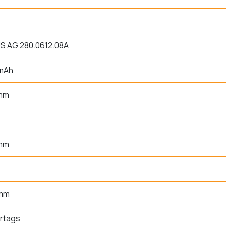
S AG 280.0612.08A
 mAh
 mm
 mm
 mm
rtags