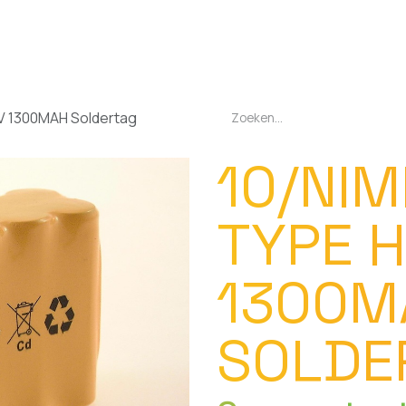
EN
OPLADERS
ZAKLAMPEN
LED-LAMPEN
DIVERSEN
OVER O
2V 1300MAH Soldertag
10/NIM
TYPE H
1300M
SOLDE